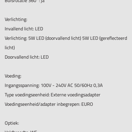
Buisrotatie 360°: ja
Afmetingen verpakking (B×D×H):520 mm x 470 mm x 430
mm
Verlichting:
Brutogewicht:16 kg
Invallend licht: LED
Levertijd: 3-4 dagen
Verlichting: 5W LED (doorvallend licht) 5W LED (gereflecteerd
licht)
Doorvallend licht: LED
Voeding:
Ingangsspanning: 100V - 240V AC 50/60Hz 0,3A
Type voedingseenheid: Externe voedingsadapter
Voedingseenheid/adapter inbegrepen: EURO
Optiek: