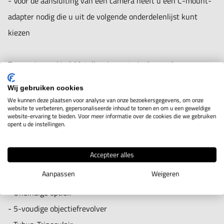
- Voor de aansluiting van een camera heeft u een C-mount-
adapter nodig die u uit de volgende onderdelenlijst kunt
Ontwerp
kiezen
Afmetingen (B×D×H): 550 mm x 200 mm x 460 mm
Interpupillaire afstand (max): 75
Toepassingsgebied: Metallurgie, materiaalcontrole,
Interpupillaire afstand (min): 50
kwaliteitsborging
Optisch systeem: Infinity
Wij gebruiken cookies
We kunnen deze plaatsen voor analyse van onze bezoekersgegevens, om onze
Buis: Trinoculaire
website te verbeteren, gepersonaliseerde inhoud te tonen en om u een geweldige
Toepassingen/Monsters: Intransparante en dikke preparaten,
website-ervaring te bieden. Voor meer informatie over de cookies die we gebruiken
Hellingshoek buis: 30°
opent u de instellingen.
werkstukken (oppervlakken, breuklijnen, coatings)
Buisrotatie 360°: ja
Accepteer alles
Verlichting:
Aanpassen
Weigeren
Technische gegevens:
Invallend licht: LED
- Oneindige optiek
Verlichting: 5W LED (doorvallend licht) 5W LED
- 5-voudige objectiefrevolver
(gereflecteerd licht)