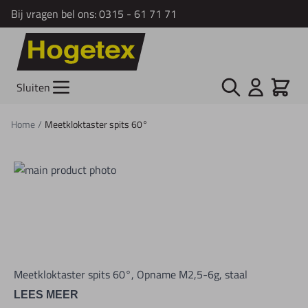
Bij vragen bel ons:
0315 - 61 71 71
Ga naar de inhoud
Zoek
Cart
Sluiten
Home
/
Meetkloktaster spits 60°
Meetkloktaster spits 60°, Opname M2,5-6g, staal
LEES MEER