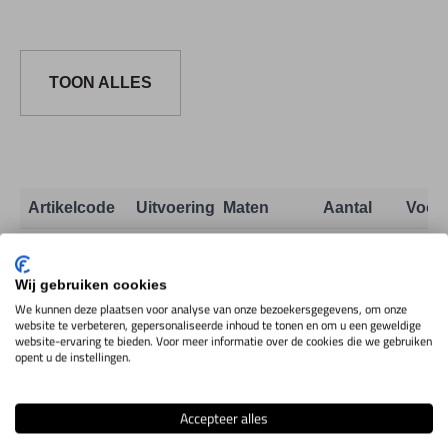
TOON ALLES
Artikelcode
Uitvoering
Maten
Aantal
Voor
Meetkloktaster
1M54.2.42
Toon info
spits 60°
Wij gebruiken cookies
We kunnen deze plaatsen voor analyse van onze bezoekersgegevens, om onze
website te verbeteren, gepersonaliseerde inhoud te tonen en om u een geweldige
website-ervaring te bieden. Voor meer informatie over de cookies die we gebruiken
opent u de instellingen.
IN WINKELWAGEN
Accepteer alles