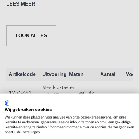
LEES MEER
TOON ALLES
Artikelcode
Uitvoering
Maten
Aantal
Voor
Meetkloktaster
1M54.2.41
Toon info
spits 45°
Meetkloktaster
Wij gebruiken cookies
1M54.2.41H
Toon info
spits 45°, HM
We kunnen deze plaatsen voor analyse van onze bezoekersgegevens, om onze
website te verbeteren, gepersonaliseerde inhoud te tonen en om u een geweldige
website-ervaring te bieden. Voor meer informatie over de cookies die we gebruiken
opent u de instellingen.