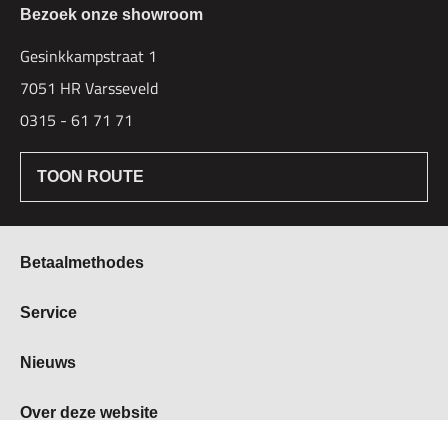
Bezoek onze showroom
Gesinkkampstraat 1
7051 HR Varsseveld
0315 - 61 71 71
TOON ROUTE
Betaalmethodes
Bestellen & Betalen
Service
Retourbeleid
Over Hogetex
Nieuws
Contract herroepen
Showroom
Levertijden
Beurzen
Over deze website
FAQ
Vacatures