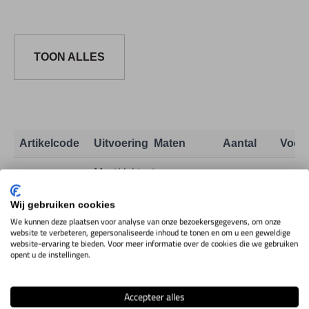
TOON ALLES
Artikelcode
Uitvoering
Maten
Aantal
Voor
Meetkloktaster
Mesvormig,
1M54.6.11H
Toon info
HM
Wij gebruiken cookies
We kunnen deze plaatsen voor analyse van onze bezoekersgegevens, om onze
website te verbeteren, gepersonaliseerde inhoud te tonen en om u een geweldige
website-ervaring te bieden. Voor meer informatie over de cookies die we gebruiken
opent u de instellingen.
IN WINKELWAGEN
Accepteer alles