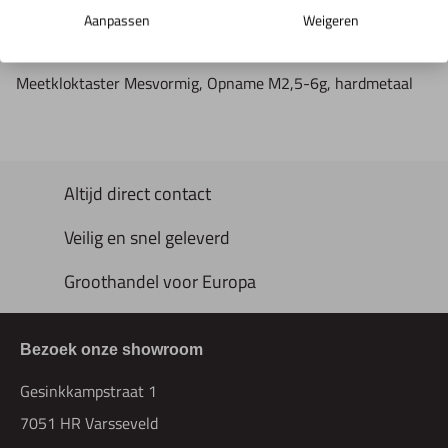
Aanpassen
Weigeren
Productomschrijving
Meetkloktaster Mesvormig, Opname M2,5-6g, hardmetaal
Altijd direct contact
Veilig en snel geleverd
Groothandel voor Europa
Bezoek onze showroom
Gesinkkampstraat 1
7051 HR Varsseveld