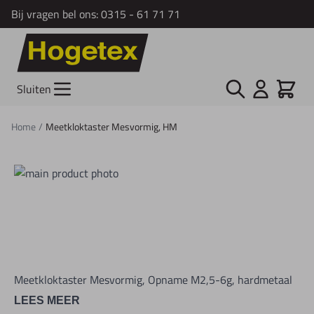
Bij vragen bel ons:
0315 - 61 71 71
Ga naar de inhoud
Zoek
Cart
Sluiten
Home
/
Meetkloktaster Mesvormig, HM
Meetkloktaster Mesvormig, Opname M2,5-6g, hardmetaal
LEES MEER