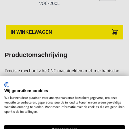
VQC-200L
IN WINKELWAGEN
Productomschrijving
Precisie mechanische CNC machineklem met mechanische
krachtversterker. Hoogwaardige klem, rondom geslepen met
geharde en geslepen
Wij gebruiken cookies
geleidingen. Zeer geschikt voor serie- en enkel werkstuk
We kunnen deze plaatsen voor analyse van onze bezoekersgegevens, om onze
website te verbeteren, gepersonaliseerde inhoud te tonen en om u een geweldige
bewerking op CNC frees- en berwerkingscentra. Het
website-ervaring te bieden. Voor meer informatie over de cookies die we gebruiken
opent u de instellingen.
spansysteem is mechanisch met hendel. Gepatenteerd Anti-
lift-mechanisme. De klem is geschikt voor horizontaal en