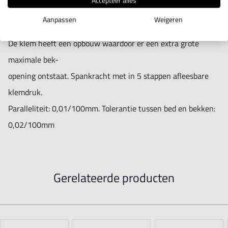
Accepteer alles
verticaal gebruik.
Aanpassen
Weigeren
De klem heeft een opbouw waardoor er een extra grote
maximale bek-
opening ontstaat. Spankracht met in 5 stappen afleesbare
klemdruk.
Paralleliteit: 0,01/100mm. Tolerantie tussen bed en bekken:
0,02/100mm
Gerelateerde producten
Navigating through the elements of the carousel is possible using t
Press to skip carousel
Press to go to carousel navigation