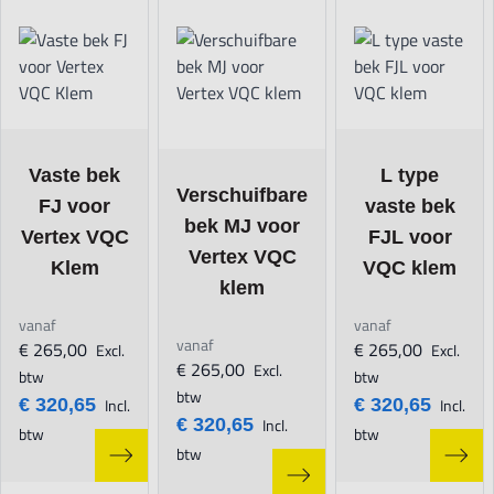
The price depends on the options chosen on the product page
The price depends 
Vaste bek
L type
The price depends on the options chosen 
Verschuifbare
FJ voor
vaste bek
bek MJ voor
Vertex VQC
FJL voor
Vertex VQC
Klem
VQC klem
klem
vanaf
vanaf
vanaf
€ 265,00
€ 265,00
Excl.
Excl.
€ 265,00
Excl.
btw
btw
btw
€ 320,65
Incl.
€ 320,65
Incl.
€ 320,65
Incl.
btw
btw
btw