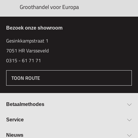
Groothandel voor Europa
Bezoek onze showroom
Gesinkkampstraat 1
7051 HR Varsseveld
0315 - 61 71 71
TOON ROUTE
Betaalmethodes
Bestellen & Betalen
Service
Retourbeleid
Over Hogetex
Nieuws
Contract herroepen