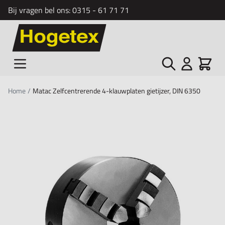
Bij vragen bel ons:
0315 - 61 71 71
Ga naar de inhoud
Zoek
Cart
Home
/
Matac Zelfcentrerende 4-klauwplaten gietijzer, DIN 6350