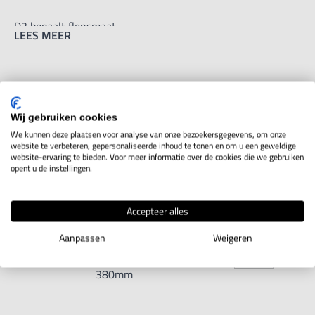
D2 bepaalt flensmaat
LEES MEER
TOON ALLES
Wij gebruiken cookies
We kunnen deze plaatsen voor analyse van onze bezoekersgegevens, om onze
website te verbeteren, gepersonaliseerde inhoud te tonen en om u een geweldige
website-ervaring te bieden. Voor meer informatie over de cookies die we gebruiken
opent u de instellingen.
Artikelcode
Uitvoering
Maten
Aantal
Voor
Accepteer alles
Zelfc. 4-
Aanpassen
Weigeren
klauwplaat,
MTCKS4D380
Toon info
DIN 6350,
380mm