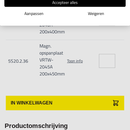
Accepteer alles
Magn.
opspanplaat
Aanpassen
Weigeren
VRTW-
5S20.2.35
Toon info
2040A
200x400mm
Magn.
opspanplaat
VRTW-
5S20.2.36
Toon info
2045A
200x450mm
IN WINKELWAGEN
Productomschrijving