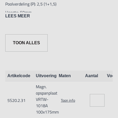
Poolverdeling (P): 2,5 (1+1,5)
Hoogte: 50mm
LEES MEER
TOON ALLES
Artikelcode
Uitvoering
Maten
Aantal
Voor
Magn.
opspanplaat
VRTW-
5S20.2.31
Toon info
1018A
100x175mm