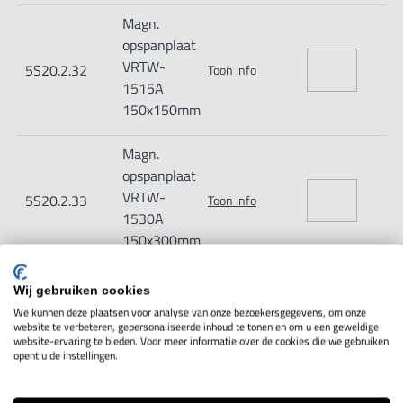
Magn.
opspanplaat
VRTW-
5S20.2.32
Toon info
1515A
150x150mm
Magn.
opspanplaat
VRTW-
5S20.2.33
Toon info
1530A
150x300mm
Magn.
Wij gebruiken cookies
opspanplaat
We kunnen deze plaatsen voor analyse van onze bezoekersgegevens, om onze
VRTW-
website te verbeteren, gepersonaliseerde inhoud te tonen en om u een geweldige
5S20.2.34
Toon info
website-ervaring te bieden. Voor meer informatie over de cookies die we gebruiken
1535A
opent u de instellingen.
150x350mm