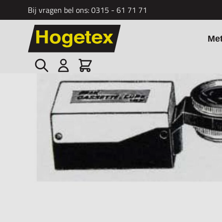
Bij vragen bel ons:
0315 - 61 71 71
Ga naar de inhoud
Me
Zoek
Cart
Home
/
Loep cassette Peak 2019