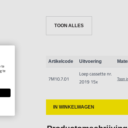
TOON ALLES
Artikelcode
Uitvoering
Mate
 te
g te
Loep cassette nr.
.
7M10.7.01
Toon i
2019 15x
IN WINKELWAGEN