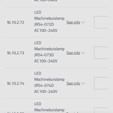
Kleurtemperatuur: 5700K
LED
Kleurweergave-index: CRI 80
Machinebuislamp
9L10.2.72
Toon info
Verlichtingshoek: 120°
JRS4-072D
AC100~240V
Behuizing is + / - 30° draaibaar
Glazen lens: Transparant gehard glas met rasterglas
LED
De buislamp heeft een beschermingsgraad van IP67.
Machinebuislamp
9L10.2.73
Toon info
JRS4-073D
Het voorschakelapparaat heeft geen beschermingsgraad.
AC100~240V
Kabellengte: 1,8 meter (70") snoer
Trillingsbestendig: 10-55 Hz
LED
Machinebuislamp
LED-levensduur: 50.000 uur
9L10.2.74
Toon info
JRS4-074D
AC100~240V
LED-watt (Lumens):
LED
JRS4-071D:
7 watt (1100lm)
Machinebuislamp
JRS4-072D:
14 watt (2100lm)