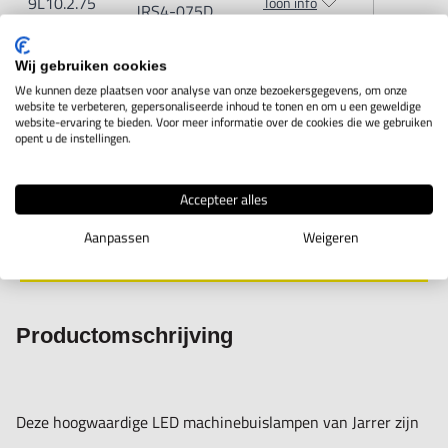
9L10.2.75
Toon info
JRS4-075D
JRS4-073D:
21 watt (3200lm)
AC100~240V
JRS4-074D:
28 watt (4300lm)
Wij gebruiken cookies
LED
We kunnen deze plaatsen voor analyse van onze bezoekersgegevens, om onze
JRS4-075D:
35 watt (5400lm)
Machinebuislamp
website te verbeteren, gepersonaliseerde inhoud te tonen en om u een geweldige
9L10.2.76
website-ervaring te bieden. Voor meer informatie over de cookies die we gebruiken
JRS4-076D:
42 watt (6500lm)
Toon info
JRS4-076D
opent u de instellingen.
AC100~240V
Accepteer alles
Aanpassen
Weigeren
IN WINKELWAGEN
Productomschrijving
Deze hoogwaardige LED machinebuislampen van Jarrer zijn