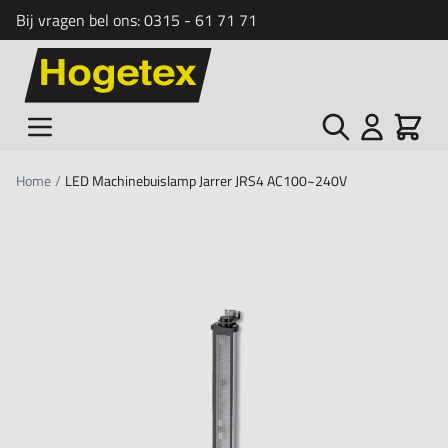
Bij vragen bel ons:
0315 - 61 71 71
Ga naar de inhoud
Zoek
Cart
Home
/
LED Machinebuislamp Jarrer JRS4 AC100~240V