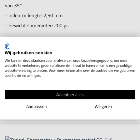
van 35°
- Indentor lengte: 2,50 mm
- Gewicht shoremeter: 200 gr.
- Dikte van het werkstuk moet minimaal 1,2 mm zijn.
Wij gebruiken cookies
- Meetbereik van 0 - 100 graden.
We kunnen deze plaatsen voor analyse van onze bezoekersgegevens, om onze
- Conform standaard JIS K 7215 - ISO 868 - ASTM D 2240
website te verbeteren, gepersonaliseerde inhoud te tonen en om u een geweldige
website-ervaring te bieden. Voor meer informatie over de cookies die we gebruiken
opent u de instellingen.
Accepteer alles
Gerelateerde producten
Aanpassen
Weigeren
Navigating through the elements of the carousel is possible using t
Press to skip carousel