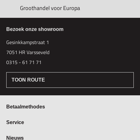
Groothandel voor Europa
Bezoek onze showroom
Gesinkkampstraat 1
7051 HR Varsseveld
0315 - 61 71 71
TOON ROUTE
Betaalmethodes
Bestellen & Betalen
Service
Retourbeleid
Over Hogetex
Nieuws
Contract herroepen