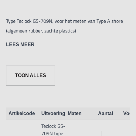
Type Teclock GS-709N, voor het meten van Type A shore
(algemeen rubber, zachte plastics)
LEES MEER
- Waarde van de veerbelasting: 549-8061mN (56-822gf)
- Indentor vorm: Afgeknotte kegel van 0,79 met een hoek
van 35°
TOON ALLES
- Indentor lengte: 2,50 mm
- Gewicht shoremeter: 200 gr.
- Dikte van het werkstuk moet minimaal 1,2 mm zijn.
Artikelcode
Uitvoering
Maten
Aantal
Voor
- Meetbereik van 0 - 100 graden.
Teclock GS-
- Conform standaard JIS K 7215 - ISO 868 - ASTM D 2240
709N type