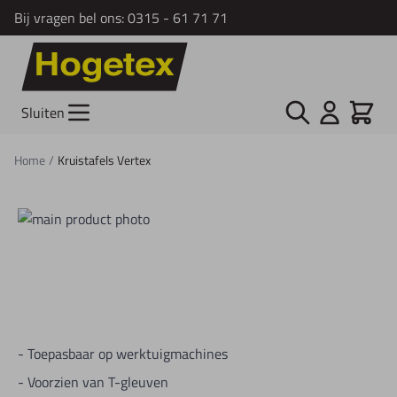
Bij vragen bel ons:
0315 - 61 71 71
Ga naar de inhoud
Zoek
Cart
Sluiten
Home
/
Kruistafels Vertex
- Toepasbaar op werktuigmachines
- Voorzien van T-gleuven