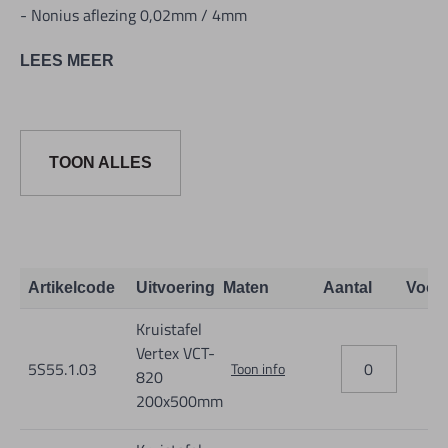
- Nonius aflezing 0,02mm / 4mm
LEES MEER
A
B
C
D
E
F
Afmetingen
Gew.
Max. belast.
VCT-820
200
500
300
400
250
290
640x520x200
72 kg
140 kg
TOON ALLES
VCT-1024
250
600
400
500
340
430
790x680x310
141 kg
175 kg
Artikelcode
Uitvoering
Maten
Aantal
Voor
Kruistafel
Vertex VCT-
5S55.1.03
Toon info
820
200x500mm