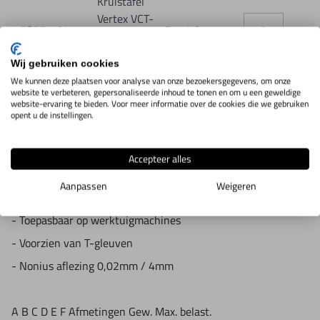
Kruistafel
Vertex VCT-
5S55.1.04
Toon info
1024
250x600mm
Wij gebruiken cookies
We kunnen deze plaatsen voor analyse van onze bezoekersgegevens, om onze
website te verbeteren, gepersonaliseerde inhoud te tonen en om u een geweldige
website-ervaring te bieden. Voor meer informatie over de cookies die we gebruiken
opent u de instellingen.
IN WINKELWAGEN
Accepteer alles
Productomschrijving
Aanpassen
Weigeren
- Toepasbaar op werktuigmachines
- Voorzien van T-gleuven
- Nonius aflezing 0,02mm / 4mm
A
B
C
D
E
F
Afmetingen
Gew.
Max. belast.