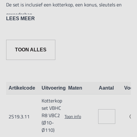
De set is inclusief een kotterkop, een konus, sleutels en
gereedschap.
LEES MEER
TOON ALLES
Artikelcode
Uitvoering
Maten
Aantal
Voor
Kotterkop
set VBHC
R8 VBC2
2S19.3.11
Toon info
(Ø10-
Ø110)