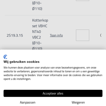
(Ø10-
Ø110)
Kotterkop
set VBHC
NT40
2S19.3.15
Toon info
VBC2
(Ø10-
Ø110)
Kotterkop
Wij gebruiken cookies
set VBHC
We kunnen deze plaatsen voor analyse van onze bezoekersgegevens, om onze
R8 VBC3
website te verbeteren, gepersonaliseerde inhoud te tonen en om u een geweldige
2S19.3.16
Toon info
website-ervaring te bieden. Voor meer informatie over de cookies die we gebruiken
(Ø10-
opent u de instellingen.
Ø220)
Accepteer alles
Kotterkop
set VBHC
Aanpassen
Weigeren
MT3