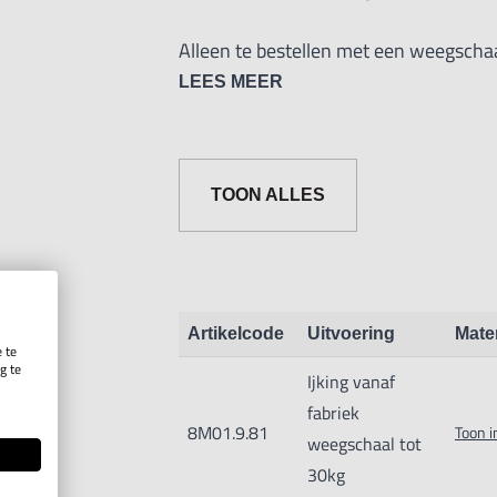
Alleen te bestellen met een weegschaal
LEES MEER
TOON ALLES
Artikelcode
Uitvoering
Mate
 te
g te
Ijking vanaf
.
fabriek
8M01.9.81
Toon i
weegschaal tot
30kg