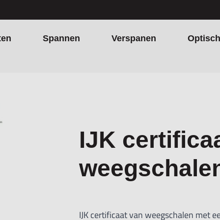
ten
Spannen
Verspanen
Optisc
IJK certifica
weegschalen
IJK certificaat van weegschalen met e