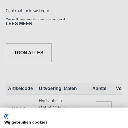
Centraal lock-systeem.
On/off magnetische standaard,
LEES MEER
grootte 50x55x70mm,
trekkracht 800N
TOON ALLES
Artikelcode
Uitvoering
Maten
Aantal
Voor
Hydraulisch
statief MB-
2K10.1.24
Toon info
OX
Wij gebruiken cookies