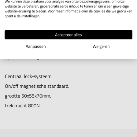
We kunnen deze plaatsen voor analyse van onze bezoekersgegevens, om onze
website te verbeteren, gepersonaliseerde inhoud te tonen en om u een geweldige
website-ervaring te bieden. Voor meer informatie over de cookies die we gebruiken
opent u de instellingen.
IN WINKELWAGEN
Accepteer alles
Productomschrijving
Aanpassen
Weigeren
hydraulisch magneetstandaard met arm MB-OX
Centraal lock-systeem.
On/off magnetische standaard,
grootte 50x55x70mm,
trekkracht 800N