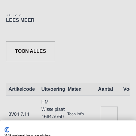
1l: 16,0
LEES MEER
bl: 1,7
Spoed: 0,5-3,0
Aantal gangen: 48-8
TOON ALLES
Artikelcode
Uitvoering
Maten
Aantal
Voor
HM
Wisselplaat
3V01.7.11
Toon info
16IR AG60
HC-P25M
Wij gebruiken cookies