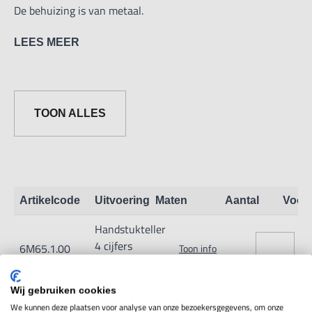
De behuizing is van metaal.
LEES MEER
telbereik: 4 cijfers, die 4,5 mm hoog zijn.
Telwijze: 1 toetsindruk = 1 cijfer.
TOON ALLES
Artikelcode
Uitvoering
Maten
Aantal
Voor
Handstukteller
4 cijfers
6M65.1.00
Toon info
metaalbehuizing
Wij gebruiken cookies
We kunnen deze plaatsen voor analyse van onze bezoekersgegevens, om onze