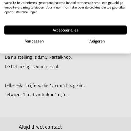
website te verbeteren, gepersonaliseerde inhoud te tonen en om u een geweldige
website-ervaring te bieden. Voor meer informatie over de cookies die we gebruiken
IN WINKELWAGEN
opent u de instellingen.
Accepteer alles
Productomschrijving
Aanpassen
Weigeren
Nieuw type uitvoering van onze handstukteller.
De nulstelling is d.m.v. kartelknop.
De behuizing is van metaal.
telbereik: 4 cijfers, die 4,5 mm hoog zijn.
Telwijze: 1 toetsindruk = 1 cijfer.
Altijd direct contact