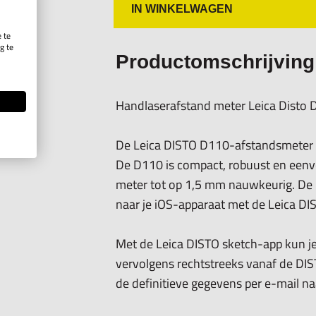
- Gewicht 92 gr.
IN WINKELWAGEN
 te
g te
Productomschrijving
.
Handlaserafstand meter Leica Disto
De Leica DISTO D110-afstandsmeter m
De D110 is compact, robuust en eenvo
meter tot op 1,5 mm nauwkeurig. De 
naar je iOS-apparaat met de Leica DIST
Met de Leica DISTO sketch-app kun j
vervolgens rechtstreeks vanaf de DI
de definitieve gegevens per e-mail na