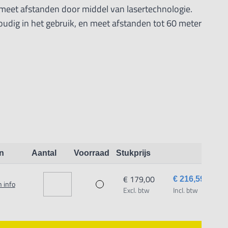
eet afstanden door middel van lasertechnologie.
udig in het gebruik, en meet afstanden tot 60 meter
kun je vervolgens via Bluetooth overzetten naar je
-app, die verkrijgbaar is bij de App Store.
 eenvoudig een schets of foto maken en daar
STO D110 de maten aan toevoegen. Daarna kun je de
kantoor versturen.
n
Aantal
Voorraad
Stukprijs
€ 179,00
€ 216,59
 info
Excl. btw
Incl. btw