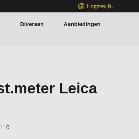
Hogetex NL
h
Diversen
Aanbiedingen
st.meter Leica
D110