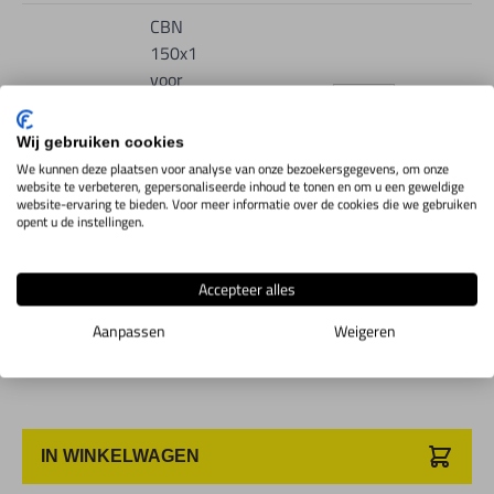
CBN
150x1
voor
ø12-
9S01.1.65
Toon info
25mm,
Wij gebruiken cookies
VEG-
We kunnen deze plaatsen voor analyse van onze bezoekersgegevens, om onze
25BS
website te verbeteren, gepersonaliseerde inhoud te tonen en om u een geweldige
website-ervaring te bieden. Voor meer informatie over de cookies die we gebruiken
opent u de instellingen.
SDC
150x1
Accepteer alles
voor
9S01.1.66
Toon info
ø12-
Aanpassen
Weigeren
25mm
IN WINKELWAGEN