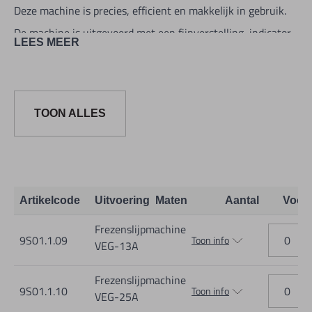
Deze machine is precies, efficient en makkelijk in gebruik.
De machine is uitgevoerd met een fijnverstelling, indicator
LEES MEER
en stopper.
Prima eindresultaat met een nauwkeurigheid van
±0,02mm.
TOON ALLES
Mogelijke axiale hoeken te slijpen:
spiraalhoek van 30°, tweede radiaalhoek
van 20° en snijhoek van 6°.
Artikelcode
Uitvoering
Maten
Aantal
Voor
Frezenslijpmachine
Voeding: AC220V 1PK 50/60HZ
9S01.1.09
Toon info
VEG-13A
Diverse toebehoren worden
Frezenslijpmachine
9S01.1.10
Toon info
VEG-25A
bij de frezenslijpmachine