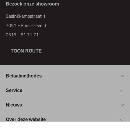
Bezoek onze showroom
Gesinkkampstraat 1
7051 HR Varsseveld
0315 - 61 71 71
TOON ROUTE
Betaalmethodes
Bestellen & Betalen
Service
Retourbeleid
Over Hogetex
Nieuws
Contract herroepen
Showroom
Levertijden
Beurzen
Over deze website
FAQ
Vacatures