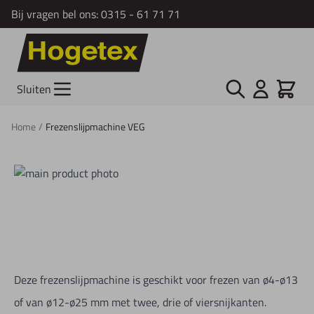
Bij vragen bel ons:
0315 - 61 71 71
Ga naar de inhoud
Zoek
Cart
Sluiten
Home
/
Frezenslijpmachine VEG
Deze frezenslijpmachine is geschikt voor frezen van ø4-ø13
of van ø12-ø25 mm met twee, drie of viersnijkanten.