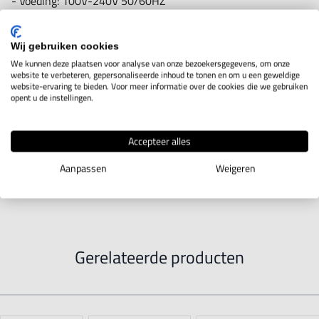
- Voeding: 100V-240V 50/60HZ
- Transformator in voet.
- Power LED's 3 stuks x 1W 60°
Wij gebruiken cookies
We kunnen deze plaatsen voor analyse van onze bezoekersgegevens, om onze
- Aansluitkabel van 1,8mtr met stekker
website te verbeteren, gepersonaliseerde inhoud te tonen en om u een geweldige
website-ervaring te bieden. Voor meer informatie over de cookies die we gebruiken
- met lichtschakelaar
opent u de instellingen.
- lichtopbrengst 580-5100 lux
- weinig vibratie in de flexibele arm
Accepteer alles
Aanpassen
Weigeren
Diverse bevestigingsmogelijkheden, zie toebehoor
Gerelateerde producten