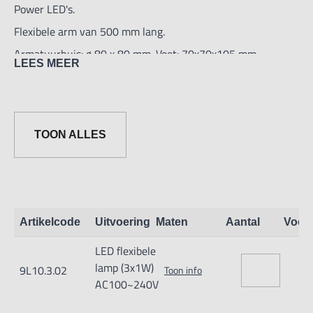
Power LED's.
Flexibele arm van 500 mm lang.
Armatuurhuis: ø 80 x 80 mm. Voet: 70x70x105 mm.
LEES MEER
- met knikbare kop
- Energie zuinig
TOON ALLES
- Produceert geen warmte
- Voeding: 100V-240V 50/60HZ
- Transformator in voet.
- Power LED's 3 stuks x 1W 60°
Artikelcode
Uitvoering
Maten
Aantal
Voor
- Aansluitkabel van 1,8mtr met stekker
LED flexibele
- met lichtschakelaar
lamp (3x1W)
9L10.3.02
Toon info
- lichtopbrengst 580-5100 lux
AC100~240V
- weinig vibratie in de flexibele arm