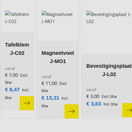
Navigating through the elements of the carousel is possible using t
Press to skip carousel
The price depends on the options chosen on the product page
Tafelklem
The price depends on the options chosen on 
J-C02
Magneetvoet
J-MO1
The price depends on t
Bevestigingsplaat
vanaf
€ 7,00
J-L02
Excl.
vanaf
btw
€ 11,00
Excl.
vanaf
€ 8,47
Incl.
btw
€ 3,00
Excl. btw
btw
€ 13,31
Incl.
€ 3,63
Incl. btw
btw