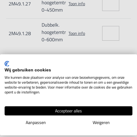
hoogetemtr
2M49.1.27
Toon info
0-450mm
Dubbelk.
hoogetemtr
2M49.1.28
Toon info
0-600mm
Wij gebruiken cookies
IN WINKELWAGEN
We kunnen deze plaatsen voor analyse van onze bezoekersgegevens, om onze
website te verbeteren, gepersonaliseerde inhoud te tonen en om u een geweldige
website-ervaring te bieden. Voor meer informatie over de cookies die we gebruiken
opent u de instellingen.
Productomschrijving
Accepteer alles
Deze hoogtemeter is extra stabiel door
Aanpassen
Weigeren
zijn dubbele kolom. De meeteenheid