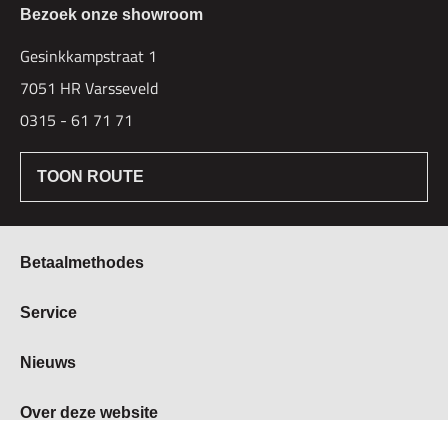
Bezoek onze showroom
Gesinkkampstraat 1
7051 HR Varsseveld
0315 - 61 71 71
TOON ROUTE
Betaalmethodes
Bestellen & Betalen
Service
Retourbeleid
Over Hogetex
Nieuws
Contract herroepen
Showroom
Levertijden
Beurzen
Over deze website
FAQ
Vacatures