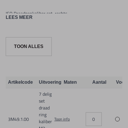
ISO Draadpenkaliber set, rechts
LEES MEER
uit gehard staal
Afkeur
naar norm ISO DIN13, 6g
TOON ALLES
In etui
Inhoud: 7-delig M3, M4, M5, M6, M8, M10, M12
Artikelcode
Uitvoering
Maten
Aantal
Voor
7 delig
set
draad
ring
3M49.1.00
Toon info
kaliber