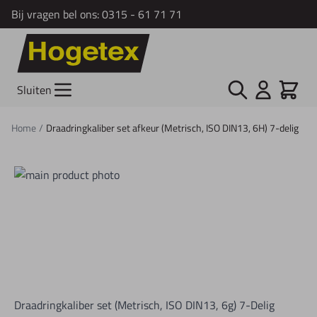
Bij vragen bel ons:
0315 - 61 71 71
Ga naar de inhoud
Zoek
Cart
Sluiten
Home
/
Draadringkaliber set afkeur (Metrisch, ISO DIN13, 6H) 7-delig
Draadringkaliber set (Metrisch, ISO DIN13, 6g) 7-Delig