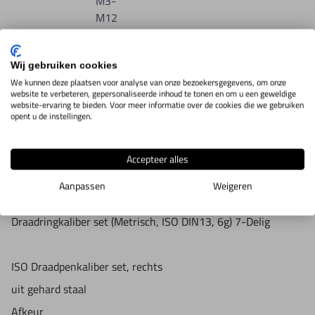
M3-
M12
AK
Wij gebruiken cookies
We kunnen deze plaatsen voor analyse van onze bezoekersgegevens, om onze
website te verbeteren, gepersonaliseerde inhoud te tonen en om u een geweldige
website-ervaring te bieden. Voor meer informatie over de cookies die we gebruiken
IN WINKELWAGEN
opent u de instellingen.
Accepteer alles
Productomschrijving
Aanpassen
Weigeren
Draadringkaliber set (Metrisch, ISO DIN13, 6g) 7-Delig
ISO Draadpenkaliber set, rechts
uit gehard staal
Afkeur