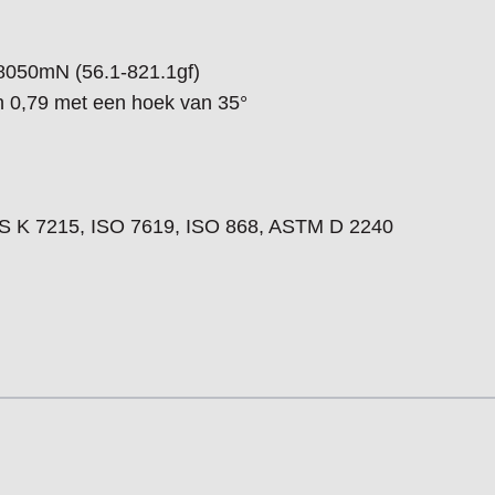
-8050mN (56.1-821.1gf)
n 0,79 met een hoek van 35°
JIS K 7215, ISO 7619, ISO 868, ASTM D 2240
l navigation using the skip links.