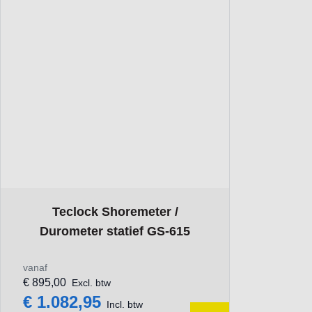
The price depends on the options chosen on the product p
Teclock Shoremeter /
Durometer statief GS-615
vanaf
€ 895,00
Excl. btw
€ 1.082,95
Incl. btw