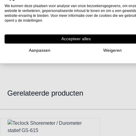
We kunnen deze plaatsen voor analyse van onze bezoekersgegevens, om onz
website te verbeteren, gepersonaliseerde inhoud te tonen en om u een geweld
website-ervaring te bieden. Voor meer informatie over de cookies die we gebru
opent u de instellingen.
Accepteer alles
Aanpassen
Weigeren
Gerelateerde producten
Navigating through the elements of the carousel is possible using
Press to skip carousel