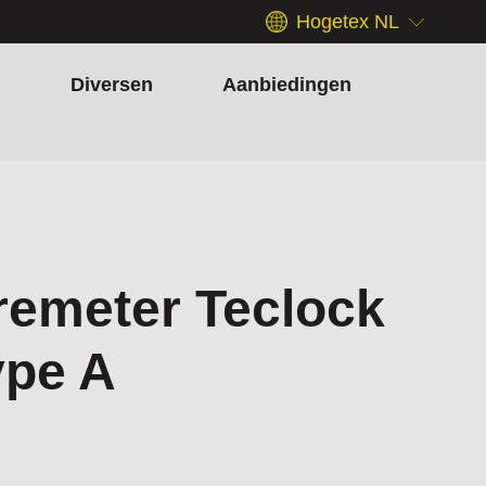
Hogetex NL
h
Diversen
Aanbiedingen
remeter Teclock
ype A