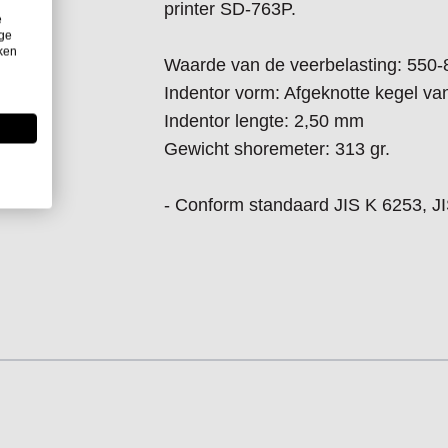
printer SD-763P.
e
ige
iken
Waarde van de veerbelasting: 550
Indentor vorm: Afgeknotte kegel va
Indentor lengte: 2,50 mm
Gewicht shoremeter: 313 gr.
- Conform standaard JIS K 6253, 
 the tab key. You can skip the carousel or go straight to carouse