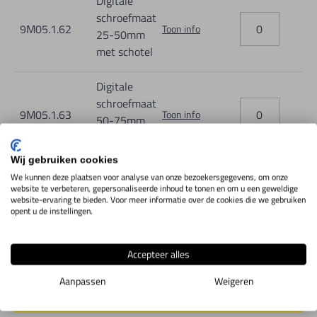
Digitale
schroefmaat
9M05.1.62
Toon info
25-50mm
met schotel
Digitale
schroefmaat
9M05.1.63
Toon info
50-75mm
met schotel
Wij gebruiken cookies
Digitale
We kunnen deze plaatsen voor analyse van onze bezoekersgegevens, om onze
schroefmaat75-
website te verbeteren, gepersonaliseerde inhoud te tonen en om u een geweldige
9M05.1.64
website-ervaring te bieden. Voor meer informatie over de cookies die we gebruiken
Toon info
100mm met
opent u de instellingen.
schotel
Accepteer alles
Aanpassen
Weigeren
IN WINKELWAGEN