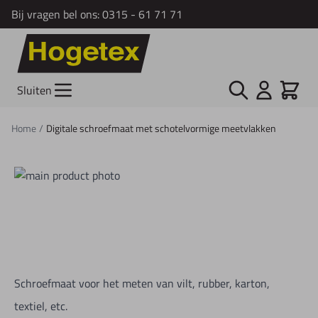
Bij vragen bel ons:
0315 - 61 71 71
Ga naar de inhoud
Zoek
Cart
Sluiten
Home
/
Digitale schroefmaat met schotelvormige meetvlakken
Schroefmaat voor het meten van vilt, rubber, karton,
textiel, etc.