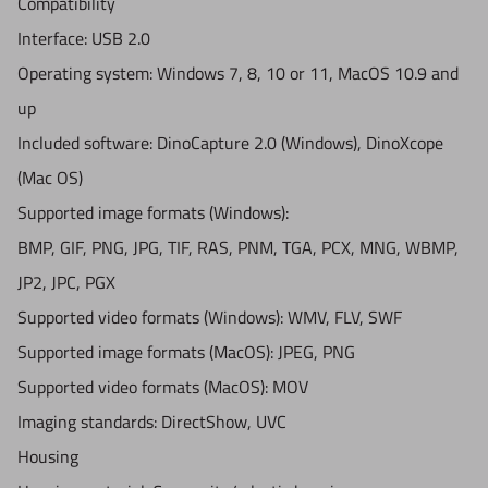
Compatibility
Calibration: Yes
Interface: USB 2.0
Microtouch sensor: Yes
Operating system: Windows 7, 8, 10 or 11, MacOS 10.9 and
ESD safe: No
up
Information
Included software: DinoCapture 2.0 (Windows), DinoXcope
Package contents:
(Mac OS)
Microscope, Carry pouch, Software CD, Calibration target,
Supported image formats (Windows):
User manual, N3C-O- Open cap, N3C-C- Closed cap, N3C-
BMP, GIF, PNG, JPG, TIF, RAS, PNM, TGA, PCX, MNG, WBMP,
D- Diffuser cap, N3C-Extension cap, N3C-L- Long cap, N3C-
JP2, JPC, PGX
S- Side light cap
Supported video formats (Windows): WMV, FLV, SWF
Warranty information: 2 years European warranty
Supported image formats (MacOS): JPEG, PNG
Regulatory approval:CE, FCC, ROHS
Supported video formats (MacOS): MOV
Imaging standards: DirectShow, UVC
Housing