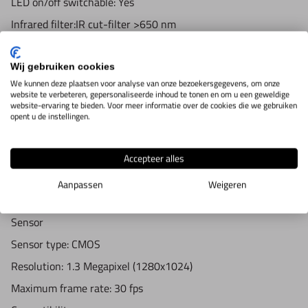
LED on/off switchable: Yes
JP2, JPC, PGX
Infrared filter:IR cut-filter >650 nm
Supported video formats (Windows): WMV, FLV, SWF
Diffuser available: Yes (N3C-D included)
Supported image formats (MacOS): JPEG, PNG
Emission filter: No
Wij gebruiken cookies
Supported video formats (MacOS): MOV
We kunnen deze plaatsen voor analyse van onze bezoekersgegevens, om onze
Polarizer: Yes
website te verbeteren, gepersonaliseerde inhoud te tonen en om u een geweldige
Imaging standards: DirectShow, UVC
website-ervaring te bieden. Voor meer informatie over de cookies die we gebruiken
Optics
opent u de instellingen.
Housing
Magnification: 10-140x
Housing material: Composite/ plastic housing
Macro zoom: No
Accepteer alles
Magnification lock: Yes
Working distance: Long
Aanpassen
Weigeren
Dimensions: 10.5cm (L) x 3.2cm (D)
Lens type: Glass with anti-reflection coating
Weight: 105g
Sensor
Cable length:1.8m
Sensor type: CMOS
Features
Resolution: 1.3 Megapixel (1280x1024)
Special feature: No
Maximum frame rate: 30 fps
Measurement: Yes