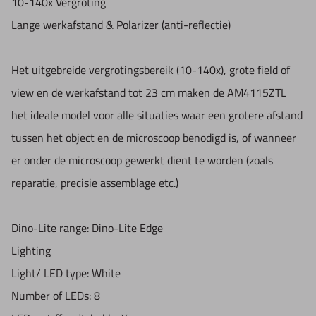
10-140x Vergroting
Working distance: Long
Lange werkafstand & Polarizer (anti-reflectie)
Lens type: Glass with anti-reflection coating
Sensor
Het uitgebreide vergrotingsbereik (10-140x), grote field of
Sensor type: CMOS
view en de werkafstand tot 23 cm maken de AM4115ZTL
Resolution: 1.3 Megapixel (1280x1024)
het ideale model voor alle situaties waar een grotere afstand
Maximum frame rate: 30 fps
tussen het object en de microscoop benodigd is, of wanneer
Compatibility
er onder de microscoop gewerkt dient te worden (zoals
Interface: USB 2.0
reparatie, precisie assemblage etc.)
Operating system: Windows 7, 8, 10 or 11, MacOS 10.9 and
up
Dino-Lite range: Dino-Lite Edge
Included software: DinoCapture 2.0 (Windows), DinoXcope
Lighting
(Mac OS)
Light/ LED type: White
Supported image formats (Windows):
Number of LEDs: 8
BMP, GIF, PNG, JPG, TIF, RAS, PNM, TGA, PCX, MNG, WBMP,