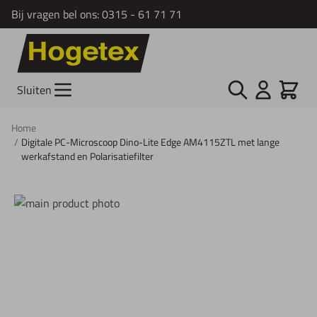
Bij vragen bel ons:
0315 - 61 71 71
Ga naar de inhoud
Zoek
Cart
Sluiten
Home
/
Digitale PC-Microscoop Dino-Lite Edge AM4115ZTL met lange
werkafstand en Polarisatiefilter