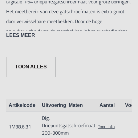
Digitale IP54 driepuntsgatschroefmaat voor grote boringen.
Het meetbereik van deze gatschroefmaten is extra groot
door verwisselbare meetbekken. Door de hoge
nauwkeurigheid van de meetbekken is het overbodig deze
LEES MEER
overnieuw in te stellen na wisseling van de bekken.
Nauwkeurigheid: ±(1+L/50)um (L in mm)
Levering in Etui inclusief verlengstukken en instelring.
TOON ALLES
Artikelcode
Uitvoering
Maten
Aantal
Voor
Dig.
Driepuntsgatschroefmaat
1M38.6.31
Toon info
200-300mm