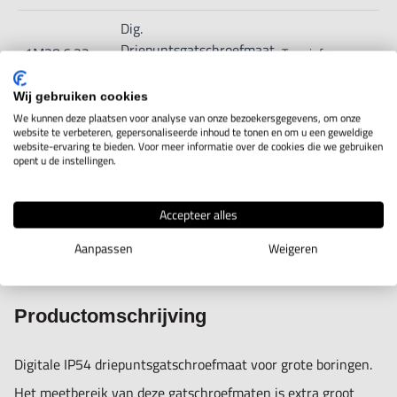
Dig.
Driepuntsgatschroefmaat
1M38.6.32
Toon info
200-500mm
Wij gebruiken cookies
Dig.
We kunnen deze plaatsen voor analyse van onze bezoekersgegevens, om onze
website te verbeteren, gepersonaliseerde inhoud te tonen en om u een geweldige
Driepuntsgatschroefmaat
1M38.6.33
Toon info
website-ervaring te bieden. Voor meer informatie over de cookies die we gebruiken
200-1000mm
opent u de instellingen.
Accepteer alles
Aanpassen
Weigeren
IN WINKELWAGEN
Productomschrijving
Digitale IP54 driepuntsgatschroefmaat voor grote boringen.
Het meetbereik van deze gatschroefmaten is extra groot