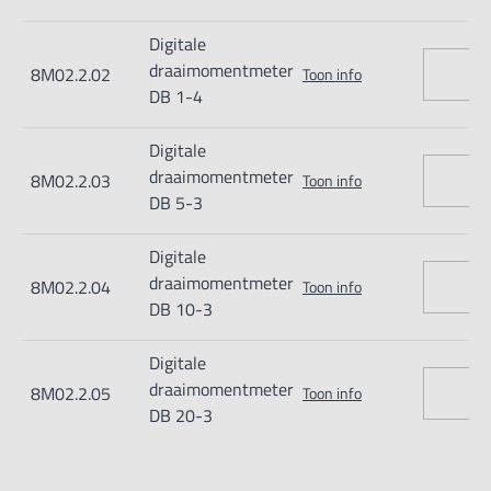
nog beschikbare meetbereik aan
Digitale
- Grafisch LCD-scherm, van achteren verlicht
draaimomentmeter
8M02.2.02
Toon info
- Rubberen voetjes met antislip-eigenschappen (bij
DB 1-4
modellen met [Max] = 10 Nm)
Digitale
- Stabiele montageplaat voor een solide bevestiging (bij
draaimomentmeter
8M02.2.03
Toon info
modellen met [Max] = 20 Nm)
DB 5-3
- Gegevensinterface USB en RS-232 met pc inclusief
Digitale
- AUTO-OFF-functie
draaimomentmeter
8M02.2.04
Toon info
DB 10-3
Leveringsomvang: koppelopnemer, robuuste koffer,
Digitale
montageplaat (bij modellen met [Max] = 20 Nm)
draaimomentmeter
8M02.2.05
Toon info
DB 20-3
Intern geheugen voor de opslag van maximaal 500
meetgegevens.