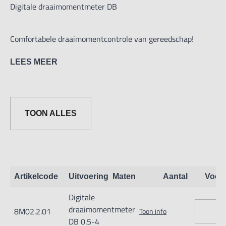
Digitale draaimomentmeter DB
Comfortabele draaimomentcontrole van gereedschap!
LEES MEER
- Uitstekend geschikt om draaimomentsleutels, elektrische
schroevendraaiers en accuschroevendraaiers te testen
- Koppelopnemersysteem voor de dynamischecontrole van
TOON ALLES
elektrische schroevendraaiers (bij modellen met [Max] = 50
Nm)
- Meetnauwkeurigheid: +/- 0,5% von [Max]
- Beschikbaar meetbereik: 5 – 100 % van max
Artikelcode
Uitvoering
Maten
Aantal
Voor
- Metalen behuizing voor duurzaam gebruik en ruwe
Digitale
omgevingsomstandigheden
draaimomentmeter
8M02.2.01
Toon info
- Capaciteitsaanduiding: Een oplopende lichtband geeft het
DB 0.5-4