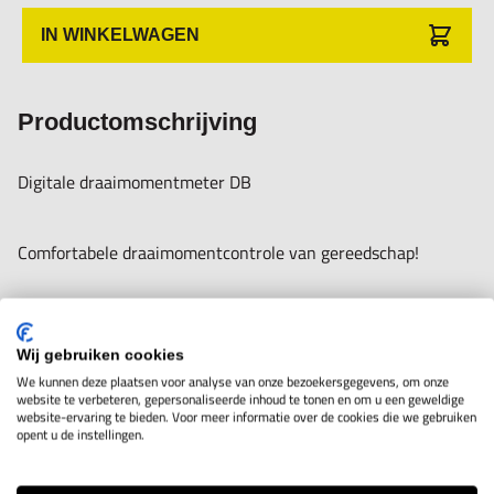
Geheugeninhoud kan met de optionele software naar de pc
IN WINKELWAGEN
worden doorgestuurd
Peak-Hold-functie voor de registratie van de piekwaarde
resp. Track-functie voor de continu weergave van de
Productomschrijving
meetwaarde
Digitale draaimomentmeter DB
In beide draairichtingen te gebruiken.
Comfortabele draaimomentcontrole van gereedschap!
Meten met tolerantiebereik (grenswaardefunctie): boven-
en ondergrenswaarde programmeerbaar. Het meetproces
- Uitstekend geschikt om draaimomentsleutels, elektrische
wordt ondersteund door een akoestisch en optisch signaal
schroevendraaiers en accuschroevendraaiers te testen
Wij gebruiken cookies
We kunnen deze plaatsen voor analyse van onze bezoekersgegevens, om onze
- Koppelopnemersysteem voor de dynamischecontrole van
website te verbeteren, gepersonaliseerde inhoud te tonen en om u een geweldige
website-ervaring te bieden. Voor meer informatie over de cookies die we gebruiken
elektrische schroevendraaiers (bij modellen met [Max] = 50
opent u de instellingen.
De illustratie kan een voorbeeld van gebruik tonen,
Nm)
decoratie niet inbegrepen in de levering