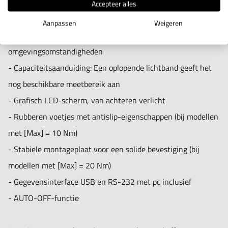
- Meetnauwkeurigheid: +/- 0,5% von [Max]
Accepteer alles
- Beschikbaar meetbereik: 5 – 100 % van max
Aanpassen
Weigeren
- Metalen behuizing voor duurzaam gebruik en ruwe
omgevingsomstandigheden
- Capaciteitsaanduiding: Een oplopende lichtband geeft het
nog beschikbare meetbereik aan
- Grafisch LCD-scherm, van achteren verlicht
- Rubberen voetjes met antislip-eigenschappen (bij modellen
met [Max] = 10 Nm)
- Stabiele montageplaat voor een solide bevestiging (bij
modellen met [Max] = 20 Nm)
- Gegevensinterface USB en RS-232 met pc inclusief
- AUTO-OFF-functie