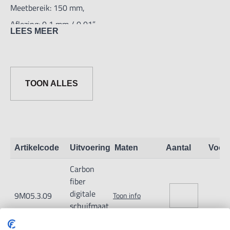
Meetbereik: 150 mm,
Aflezing: 0,1 mm / 0,01”
LEES MEER
Automatische uitschakelaar,
Metrisch en inch omschakelbaar,
Op 0 te zetten in elke positie
TOON ALLES
Artikelcode
Uitvoering
Maten
Aantal
Voor
Carbon
fiber
digitale
9M05.3.09
Toon info
schuifmaat
0-150mm