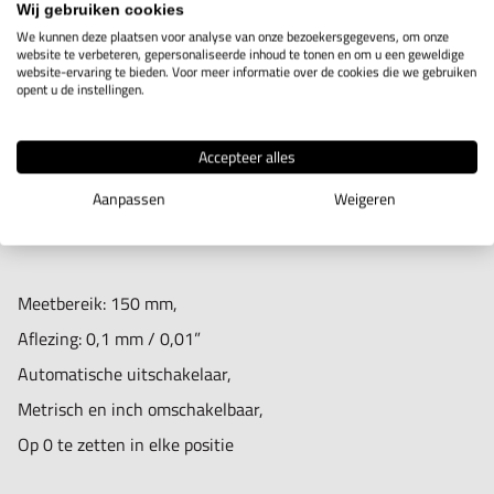
Wij gebruiken cookies
We kunnen deze plaatsen voor analyse van onze bezoekersgegevens, om onze
website te verbeteren, gepersonaliseerde inhoud te tonen en om u een geweldige
website-ervaring te bieden. Voor meer informatie over de cookies die we gebruiken
IN WINKELWAGEN
opent u de instellingen.
Accepteer alles
Productomschrijving
Aanpassen
Weigeren
Voor binnen-, buitenmetingen.
Meetbereik: 150 mm,
Aflezing: 0,1 mm / 0,01”
Automatische uitschakelaar,
Metrisch en inch omschakelbaar,
Op 0 te zetten in elke positie