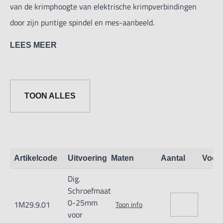
van de krimphoogte van elektrische krimpverbindingen
door zijn puntige spindel en mes-aanbeeld.
LEES MEER
Aflezing: 0,001mm
Nauwkeurigheid:
±0,004mm
TOON ALLES
IP65 beschermingsgraad
Funkties: Aan/uit,
set, ABS/INC,
mm/inch.
Artikelcode
Uitvoering
Maten
Aantal
Voor
Stroomverbruik <35ua
Dig.
Met vaststelschroef en ratel.
Schroefmaat
0-25mm
1M29.9.01
Toon info
voor