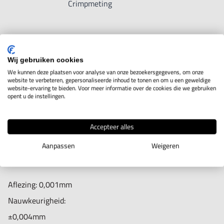
Crimpmeting
IN WINKELWAGEN
Wij gebruiken cookies
We kunnen deze plaatsen voor analyse van onze bezoekersgegevens, om onze
website te verbeteren, gepersonaliseerde inhoud te tonen en om u een geweldige
website-ervaring te bieden. Voor meer informatie over de cookies die we gebruiken
Productomschrijving
opent u de instellingen.
Deze digitale buitenschroefmaat is ideaal voor het meten
Accepteer alles
van de krimphoogte van elektrische krimpverbindingen door
Aanpassen
Weigeren
zijn puntige spindel en mes-aanbeeld.
Aflezing: 0,001mm
Nauwkeurigheid:
±0,004mm