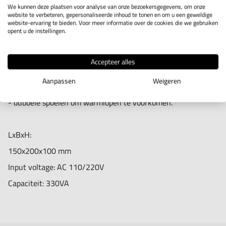
IN WINKELWAGEN
We kunnen deze plaatsen voor analyse van onze bezoekersgegevens, om onze
website te verbeteren, gepersonaliseerde inhoud te tonen en om u een geweldige
website-ervaring te bieden. Voor meer informatie over de cookies die we gebruiken
opent u de instellingen.
Productomschrijving
Accepteer alles
- Te gebruiken voor onderdelen, gereedschappen etc.
Aanpassen
Weigeren
- Voor langdurig gebruik (24 uur per dag).
- dubbele spoelen om warmlopen te voorkomen.
LxBxH:
150x200x100 mm
Input voltage: AC 110/220V
Capaciteit: 330VA