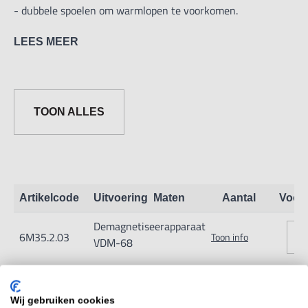
- dubbele spoelen om warmlopen te voorkomen.
LEES MEER
LxBxH:
150x200x100 mm
Input voltage: AC 110/220V
TOON ALLES
Capaciteit: 330VA
Artikelcode
Uitvoering
Maten
Aantal
Voor
Demagnetiseerapparaat
6M35.2.03
Toon info
VDM-68
Wij gebruiken cookies