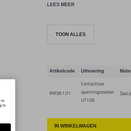
Elektriciens, onderhouds-, serviceper
LEES MEER
circuit staat. Zo kan er gecontroleerd
Spanningsdetectiebereik: 90 tot 1000 V
TOON ALLES
Afmetingen: 150x109mm, Gewicht: 49gr
Artikelcode
Uitvoering
Mate
Contactloze
spanningszoeker
6M38.1.01
Toon i
UT12B
 te
g te
.
IN WINKELWAGEN