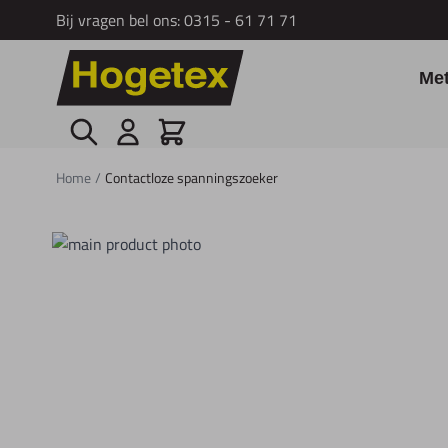
Bij vragen bel ons:
0315 - 61 71 71
Ga naar de inhoud
Me
Zoek
Cart
Home
/
Contactloze spanningszoeker