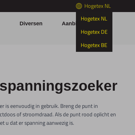
Hogetex NL
Hogetex NL
h
Diversen
Aanbiedingen
Hogetex DE
Hogetex BE
 spanningszoeker
 is eenvoudig in gebruik. Breng de punt in
ctdoos of stroomdraad. Als de punt rood oplicht en
et u dat er spanning aanwezig is.