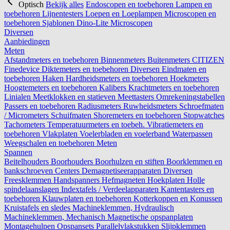
Optisch
Bekijk alles
Endoscopen en toebehoren
Lampen en
toebehoren
Lijnentesters
Loepen en Loeplampen
Microscopen en
toebehoren
Sjablonen
Dino-Lite Microscopen
Diversen
Aanbiedingen
Meten
Afstandmeters en toebehoren
Binnenmeters
Buitenmeters
CITIZEN
Finedevice
Diktemeters en toebehoren
Diversen
Eindmaten en
toebehoren
Haken
Hardheidsmeters en toebehoren
Hoekmeters
Hoogtemeters en toebehoren
Kalibers
Krachtmeters en toebehoren
Linialen
Meetklokken en statieven
Meettasters
Omrekeningstabellen
Passers en toebehoren
Radiusmeters
Ruwheidsmeters
Schroefmaten
/ Micrometers
Schuifmaten
Shoremeters en toebehoren
Stopwatches
Tachometers
Temperatuurmeters en toebeh.
Vibratiemeters en
toebehoren
Vlakplaten
Voelerbladen en voelerband
Waterpassen
Weegschalen en toebehoren
Meten
Spannen
Beitelhouders
Boorhouders
Boorhulzen en stiften
Boorklemmen en
bankschroeven
Centers
Demagnetiseerapparaten
Diversen
Freesklemmen
Handspanners
Hefmagneten
Hoekplaten
Holle
spindelaanslagen
Indextafels / Verdeelapparaten
Kantentasters en
toebehoren
Klauwplaten en toebehoren
Kotterkoppen en Konussen
Kruistafels en sledes
Machineklemmen, Hydraulisch
Machineklemmen, Mechanisch
Magnetische opspanplaten
Montagehulpen
Opspansets
Parallelvlakstukken
Slijpklemmen