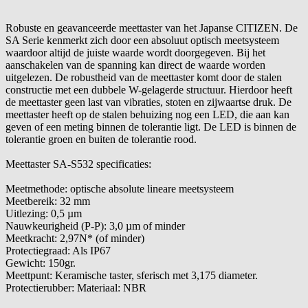
Robuste en geavanceerde meettaster van het Japanse CITIZEN. De
SA Serie kenmerkt zich door een absoluut optisch meetsysteem
waardoor altijd de juiste waarde wordt doorgegeven. Bij het
aanschakelen van de spanning kan direct de waarde worden
uitgelezen. De robustheid van de meettaster komt door de stalen
constructie met een dubbele W-gelagerde structuur. Hierdoor heeft
de meettaster geen last van vibraties, stoten en zijwaartse druk. De
meettaster heeft op de stalen behuizing nog een LED, die aan kan
geven of een meting binnen de tolerantie ligt. De LED is binnen de
tolerantie groen en buiten de tolerantie rood.
Meettaster SA-S532 specificaties:
Meetmethode:
optische absolute lineare meetsysteem
Meetbereik:
32 mm
Uitlezing:
0,5 µm
Nauwkeurigheid (P-P):
3,0 µm of minder
Meetkracht:
2,97N* (of minder)
Protectiegraad:
Als IP67
Gewicht:
150gr.
Meettpunt:
Keramische taster, sferisch met 3,175 diameter.
Protectierubber:
Materiaal: NBR