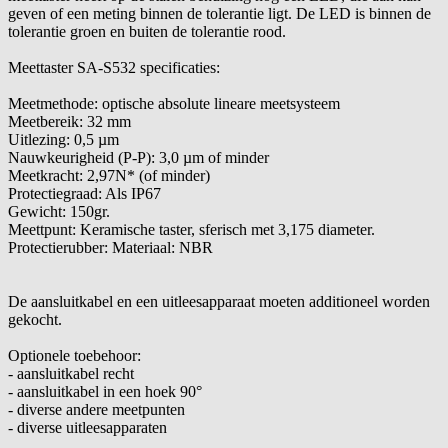
geven of een meting binnen de tolerantie ligt. De LED is binnen de
tolerantie groen en buiten de tolerantie rood.
Meettaster SA-S532 specificaties:
Meetmethode:
optische absolute lineare meetsysteem
Meetbereik:
32 mm
Uitlezing:
0,5 µm
Nauwkeurigheid (P-P):
3,0 µm of minder
Meetkracht:
2,97N* (of minder)
Protectiegraad:
Als IP67
Gewicht:
150gr.
Meettpunt:
Keramische taster, sferisch met 3,175 diameter.
Protectierubber:
Materiaal: NBR
De aansluitkabel en een uitleesapparaat moeten additioneel worden
gekocht.
Optionele toebehoor:
- aansluitkabel recht
- aansluitkabel in een hoek 90°
- diverse andere meetpunten
- diverse uitleesapparaten