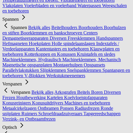
Temperatuurmeters en toebeh.
Vibratiemeters en toebehoren
Vlakplaten
Voelerbladen en voelerband
Waterpassen
Weegschalen
en toebehoren
Spannen
Spannen
Bekijk alles
Beitelhouders
Boorhouders
Boorhulzen
en stiften
Boorklemmen en bankschroeven
Centers
Demagnetiseerapparaten
Diversen
Freesklemmen
Handspanners
Hefmagneten
Hoekplaten
Holle spindelaanslagen
Indextafels /
Verdeelapparaten
Kantentasters en toebehoren
Klauwplaten en
toebehoren
Kotterkoppen en Konussen
Kruistafels en sledes
Machineklemmen, Hydraulisch
Machineklemmen, Mechanisch
Magnetische opspanplaten
Montagehulpen
Opspansets
Parallelvlakstukken
Slijpklemmen
Snelspanklemmen
Spantangen en
toebehoren
V-Blokken
Werkstukmeenemers
Verspanen
Verspanen
Bekijk alles
Arkografen
Beitels
Boren
Diversen
Frezen
Houtbewerking
Kartelen
Koelvloeistofapparaten
Konusreinigers
Konusuitdrijvers
Machines en toebehoren
Metaalcirkelzagen
Ontbramen
Ponsen
Radiusfrezen
Ronde
snijplaten
Ruimers
Schroefdraadzuiveraars
Tapgereedschappen
Verzink- en Ontbraamfrezen
Optisch