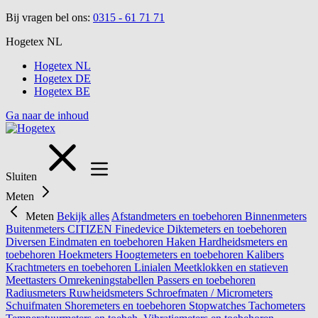
Bij vragen bel ons:
0315 - 61 71 71
Hogetex NL
Hogetex NL
Hogetex DE
Hogetex BE
Ga naar de inhoud
Sluiten
Meten
Meten
Bekijk alles
Afstandmeters en toebehoren
Binnenmeters
Buitenmeters
CITIZEN Finedevice
Diktemeters en toebehoren
Diversen
Eindmaten en toebehoren
Haken
Hardheidsmeters en
toebehoren
Hoekmeters
Hoogtemeters en toebehoren
Kalibers
Krachtmeters en toebehoren
Linialen
Meetklokken en statieven
Meettasters
Omrekeningstabellen
Passers en toebehoren
Radiusmeters
Ruwheidsmeters
Schroefmaten / Micrometers
Schuifmaten
Shoremeters en toebehoren
Stopwatches
Tachometers