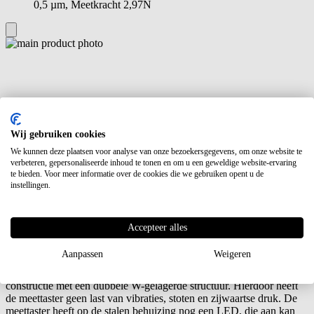
0,5 µm, Meetkracht 2,97N
Wij gebruiken cookies
CITIZEN Meettaster SA-S532,
We kunnen deze plaatsen voor analyse van onze bezoekersgegevens, om onze website te
meetbereik 32mm, Uitlezing 0,5 µm,
verbeteren, gepersonaliseerde inhoud te tonen en om u een geweldige website-ervaring
te bieden. Voor meer informatie over de cookies die we gebruiken opent u de
Meetkracht 2,97N
instellingen.
Robuste en geavanceerde meettaster van het Japanse CITIZEN. De
Accepteer alles
SA Serie kenmerkt zich door een absoluut optisch meetsysteem
waardoor altijd de juiste waarde wordt doorgegeven. Bij het
Aanpassen
Weigeren
aanschakelen van de spanning kan direct de waarde worden
uitgelezen. De robustheid van de meettaster komt door de stalen
constructie met een dubbele W-gelagerde structuur. Hierdoor heeft
de meettaster geen last van vibraties, stoten en zijwaartse druk. De
meettaster heeft op de stalen behuizing nog een LED, die aan kan