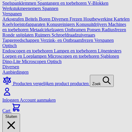
Snelspanklemmen
Spantangen en toebehoren
V-Blokken
Werkstukmeenemers
Spannen
Verspanen
Arkografen
Beitels
Boren
Diversen
Frezen
Houtbewerking
Kartelen
Koelvloeistofapparaten
Konusreinigers
Konusuitdrijvers
Machines
en toebehoren
Metaalcirkelzagen
Ontbramen
Ponsen
Radiusfrezen
Ronde snijplaten
Ruimers
Schroefdraadzuiveraars
Tapgereedschappen
Verzink- en Ontbraamfrezen
Verspanen
Optisch
Endoscopen en toebehoren
Lampen en toebehoren
Lijnentesters
Loepen en Loeplampen
Microscopen en toebehoren
Sjablonen
Dino-Lite Microscopen
Optisch
Diversen
Aanbiedingen
Producten vergelijken
product
producten
Zoek
Inloggen
Account aanmaken
Cart
Sluiten