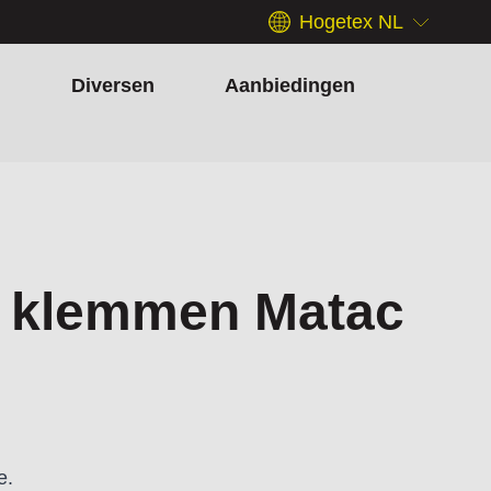
Hogetex NL
h
Diversen
Aanbiedingen
e klemmen Matac
e.