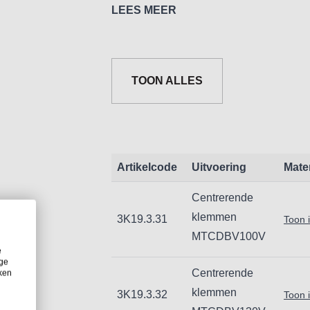
- Veelzijdige opspanmogelijkheden.
LEES MEER
- Geleiding gehard op 45 HRC, be
- Spindel afgedekt voor spanen.
TOON ALLES
Artikelcode
Uitvoering
Mate
Centrerende
klemmen
3K19.3.31
Toon 
MTCDBV100V
e
ige
Centrerende
iken
klemmen
3K19.3.32
Toon 