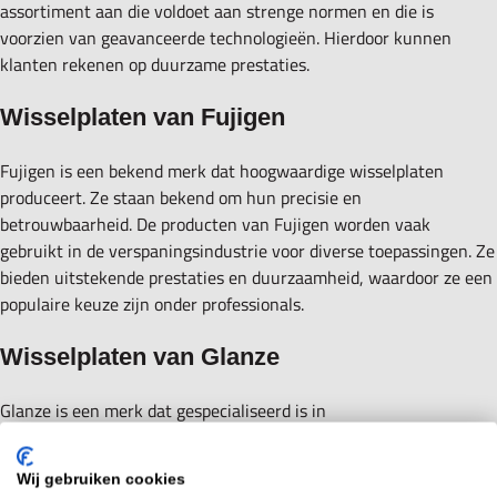
assortiment aan die voldoet aan strenge normen en die is
voorzien van geavanceerde technologieën. Hierdoor kunnen
klanten rekenen op duurzame prestaties.
Wisselplaten van Fujigen
Fujigen is een bekend merk dat hoogwaardige wisselplaten
produceert. Ze staan bekend om hun precisie en
betrouwbaarheid. De producten van Fujigen worden vaak
gebruikt in de verspaningsindustrie voor diverse toepassingen. Ze
bieden uitstekende prestaties en duurzaamheid, waardoor ze een
populaire keuze zijn onder professionals.
Wisselplaten van Glanze
Glanze is een merk dat gespecialiseerd is in
verspaningsgereedschappen en wisselplaten. De producten van
Glanze zijn ontworpen met het oog op efficiëntie en
Wij gebruiken cookies
nauwkeurigheid. Ze worden vaak toegepast vanwege hun hoge