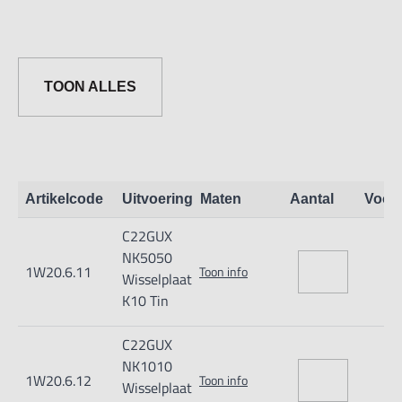
TOON ALLES
Artikelcode
Uitvoering
Maten
Aantal
Voor
C22GUX
NK5050
1W20.6.11
Toon info
Wisselplaat
K10 Tin
C22GUX
NK1010
1W20.6.12
Toon info
Wisselplaat