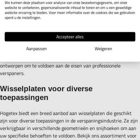
We kunnen deze plaatsen voor analyse van onze bezoekersgegevens, om onze
snijsnelheden en consistent goede resultaten in verschillende
website te verbeteren, gepersonaliseerde inhoud te tonen en om u een geweldige
taken.
website-ervaring te bieden. Voor meer informatie over de cookies die we gebruiken
opent u de instellingen.
Wisselplaten van Matac
Accepteer alles
Matac is een merk dat bekend staat om zijn kwaliteit in de
Aanpassen
Weigeren
verspaningsindustrie. De wisselplaten van Matac zijn geschikt
voor diverse taken en bieden consistente prestaties. Ze zijn
ontworpen om te voldoen aan de eisen van professionele
verspaners.
Wisselplaten voor diverse
toepassingen
Hogetex biedt een breed aanbod aan wisselplaten die geschikt
zijn voor diverse toepassingen in de verspaningsindustrie. Ze zijn
verkrijgbaar in verschillende geometrieën en snijhoeken om aan
uw specifieke behoeften te voldoen. Bekijk ons assortiment voor