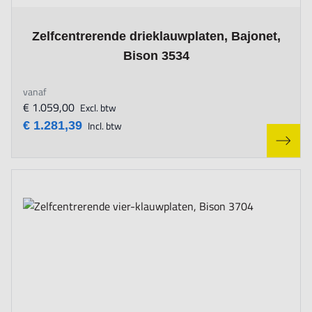
The price depends on the options chosen on the product page
Zelfcentrerende drieklauwplaten, Bajonet,
Bison 3534
vanaf
€ 1.059,00
Excl. btw
€ 1.281,39
Incl. btw