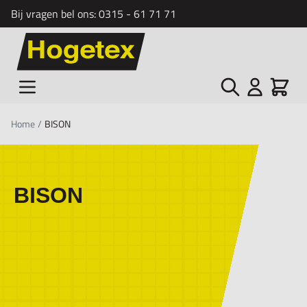
Bij vragen bel ons:
0315 - 61 71 71
Ga naar de inhoud
Zoek
Cart
Home
/
BISON
BISON