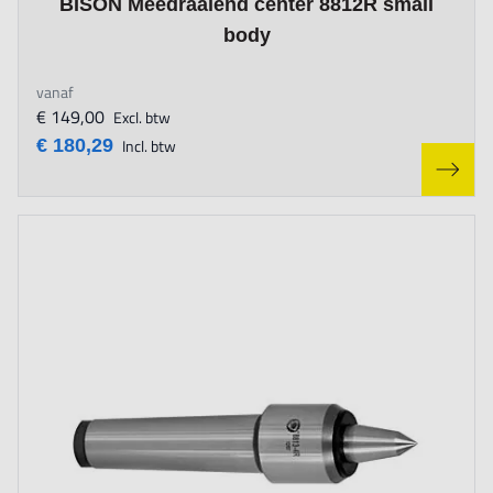
BISON Meedraaiend center 8812R small
body
vanaf
€ 149,00
Excl. btw
€ 180,29
Incl. btw