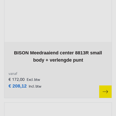
The price depends on the options chosen on the product page
BISON Meedraaiend center 8813R small
body + verlengde punt
vanaf
€ 172,00
Excl. btw
€ 208,12
Incl. btw