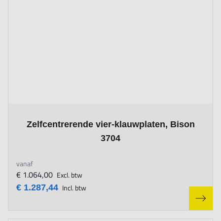
The price depends on the options chosen on the product page
Zelfcentrerende vier-klauwplaten, Bison
3704
vanaf
€ 1.064,00
Excl. btw
€ 1.287,44
Incl. btw