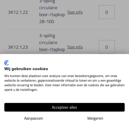
3-spillig
circulaire
3K12.1.22
Toon info
boor-/tapkop
28-100
3-spillig
circulaire
3K12.1.23
Toon info
boor-/tapkop
32-116
Wij gebruiken cookies
3-spillig
We kunnen deze plaatsen voor analyse van onze bezoekersgegevens, om onze
circulaire
website te verbeteren, gepersonaliseerde inhoud te tonen en om u een geweldige
3K12.1.24
Toon info
boor-/tapkop
website-ervaring te bieden. Voor meer informatie over de cookies die we gebruiken
opent u de instellingen.
38-138
3-spillig
Accepteer alles
circulaire
3K12.1.25
Toon info
Aanpassen
Weigeren
boor-/tapkop
52-180