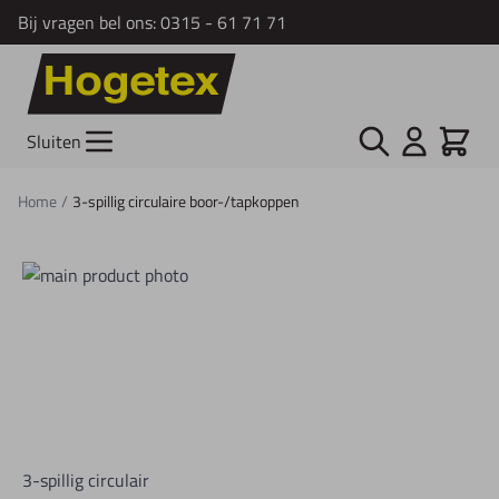
Bij vragen bel ons:
0315 - 61 71 71
Ga naar de inhoud
Zoek
Cart
Sluiten
Home
/
3-spillig circulaire boor-/tapkoppen
3-spillig circulair